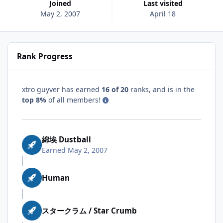
Joined
Last visited
May 2, 2007
April 18
Rank Progress
xtro guyver has earned
16 of 20
ranks, and is in the
top 8%
of all members!
綿埃 Dustball
Earned
May 2, 2007
Human
スタークラム / Star Crumb